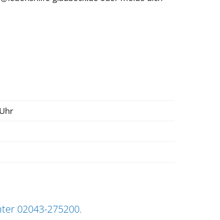
0Uhr
nter 02043-275200.